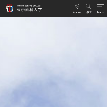
Menu
Access
探す