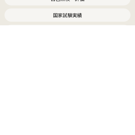
国家試験実績
ハラスメント対応
東京都千代田区神田三崎町2丁目9番18号
「ヒューマニズム」を尊重した「歯科医師たる前に人間た
れ」を建学の精神とし、医療系の高等教育機関の役割であ
る、教育、研究および医療を含む社会貢献を通して有為な人
材を養成し、人類の福祉に貢献します。