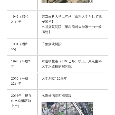
1946（昭和
東京歯科大学に昇格【歯科大学として我
21）年
が国初】
市川病院開院【単科歯科大学唯一の一般
病院】
1981（昭和
千葉病院開設
56）
1990（平成2）
水道橋校舎（TDCビル）竣工、東京歯科
年
大学水道橋病院開院
2010（平成
大学創立120周年
22）年
2016年（現在
水道橋病院西棟増設
の水道橋駅前
上空）