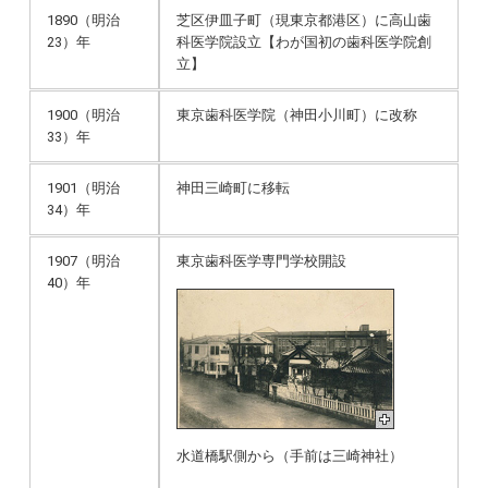
1890（明治
芝区伊皿子町（現東京都港区）に高山歯
23）年
科医学院設立【わが国初の歯科医学院創
立】
1900（明治
東京歯科医学院（神田小川町）に改称
33）年
1901（明治
神田三崎町に移転
34）年
1907（明治
東京歯科医学専門学校開設
40）年
水道橋駅側から（手前は三崎神社）