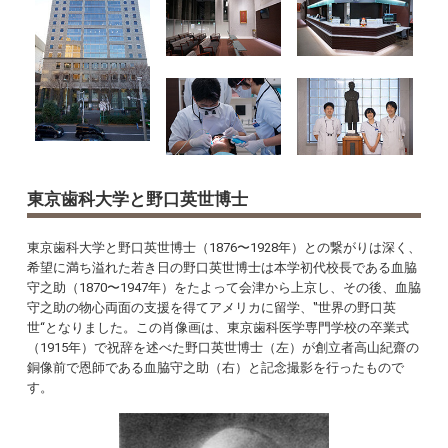
東京歯科大学と野口英世博士
東京歯科大学と野口英世博士（1876〜1928年）との繋がりは深く、
希望に満ち溢れた若き日の野口英世博士は本学初代校長である血脇
守之助（1870〜1947年）をたよって会津から上京し、その後、血脇
守之助の物心両面の支援を得てアメリカに留学、‟世界の野口英
世“となりました。この肖像画は、東京歯科医学専門学校の卒業式
（1915年）で祝辞を述べた野口英世博士（左）が創立者高山紀齋の
銅像前で恩師である血脇守之助（右）と記念撮影を行ったもので
す。